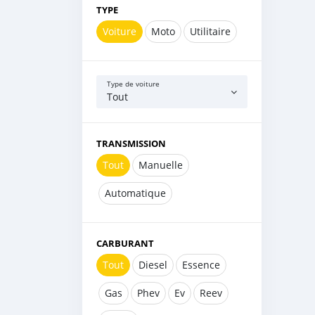
TYPE
Voiture
Moto
Utilitaire
Type de voiture
Tout
TRANSMISSION
Tout
Manuelle
Automatique
CARBURANT
Tout
Diesel
Essence
Gas
Phev
Ev
Reev