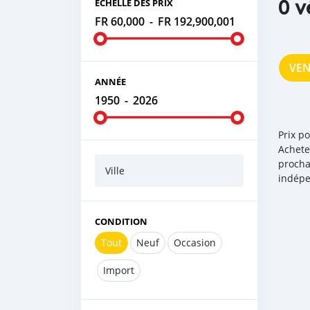
0 v
ÉCHELLE DES PRIX
FR 60,000
-
FR 192,900,001
VE
ANNÉE
1950
-
2026
Prix p
Achete
procha
Ville
indépe
CONDITION
Tout
Neuf
Occasion
Import