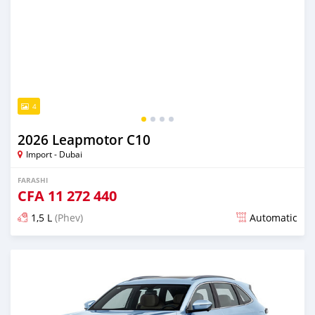
4
2026 Leapmotor C10
Import - Dubai
FARASHI
CFA
11 272 440
1,5 L
(Phev)
Automatic
An sanya wannan game da 1 watan da ya gabata