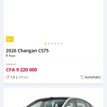
6
2026 Changan CS75
Kaya
FARASHI
CFA
9 220 000
1,5 L
(Phev)
Automatic
An sanya wannan game da 2 watanni da ya gabata