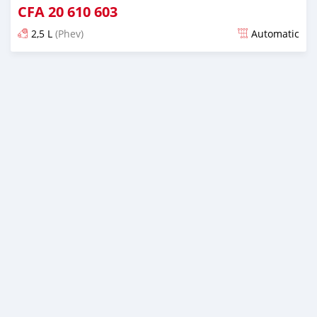
CFA
20 610 603
2,5 L
(Phev)
Automatic
An sanya wannan 3 watanni da ya gabata