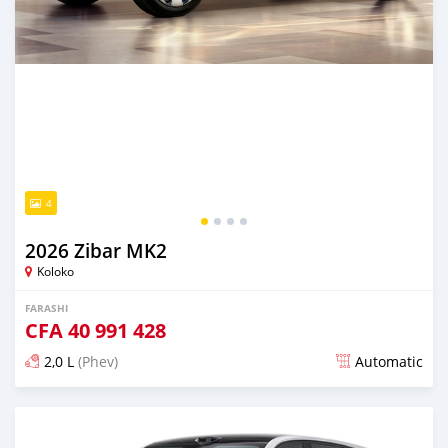
4
2026 Zibar MK2
Koloko
FARASHI
CFA
40 991 428
2,0 L
(Phev)
Automatic
An sanya wannan 3 watanni da ya gabata