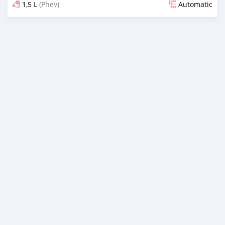
1,5 L
(Phev)
Automatic
An sanya wannan game da 2 watanni da ya gabata