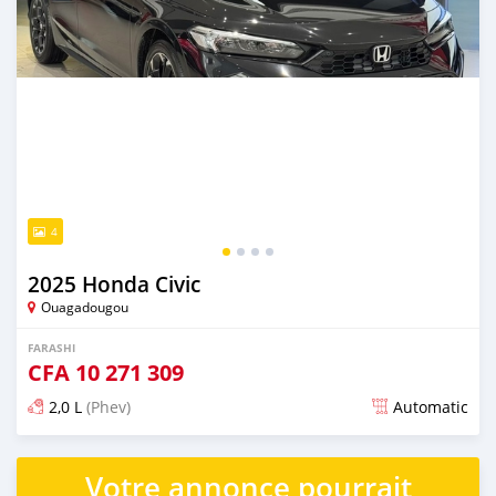
4
2025 Honda Civic
Ouagadougou
FARASHI
CFA
10 271 309
2,0 L
(Phev)
Automatic
An sanya wannan 6 watanni da ya gabata
Votre annonce pourrait