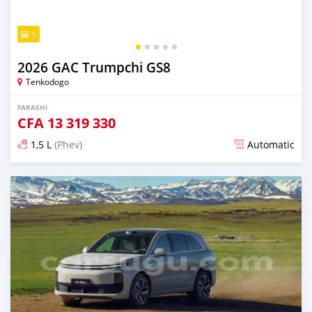
5
2026 GAC Trumpchi GS8
Tenkodogo
FARASHI
CFA
13 319 330
1,5 L
(Phev)
Automatic
An sanya wannan 5 watanni da ya gabata