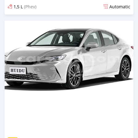
1,5 L
(Phev)
Automatic
An sanya wannan 2 watanni da ya gabata