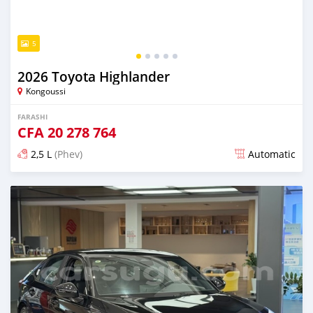
5
2026 Toyota Highlander
Kongoussi
FARASHI
CFA
20 278 764
2,5 L
(Phev)
Automatic
An sanya wannan 5 watanni da ya gabata