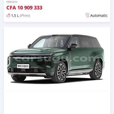
FARASHI
CFA
10 909 333
1,5 L
(Phev)
Automatic
An sanya wannan 4 watanni da ya gabata