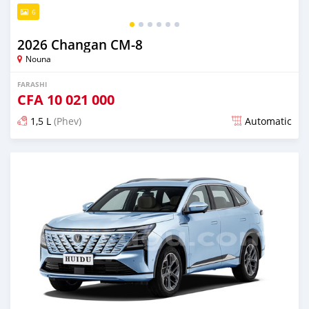
6
2026 Changan CM-8
Nouna
FARASHI
CFA
10 021 000
1,5 L
(Phev)
Automatic
An sanya wannan game da 2 watanni da ya gabata