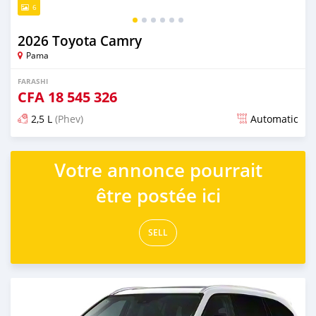
6
2026 Toyota Camry
Pama
FARASHI
CFA
18 545 326
2,5 L
(Phev)
Automatic
An sanya wannan 2 watanni da ya gabata
Votre annonce pourrait
être postée ici
SELL