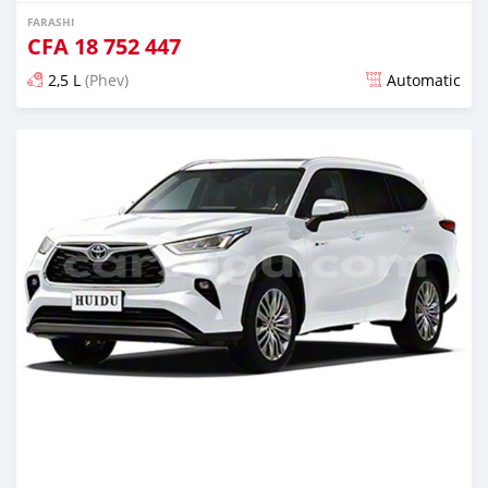
FARASHI
CFA
18 752 447
2,5 L
(Phev)
Automatic
An sanya wannan 5 watanni da ya gabata