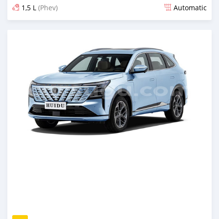
1,5 L
(Phev)
Automatic
An sanya wannan 29 kwanaki da ya gabata