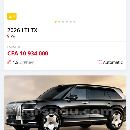
6
2026 LTI TX
Pa
FARASHI
CFA
10 934 000
1,5 L
(Phev)
Automatic
An sanya wannan 3 watanni da ya gabata