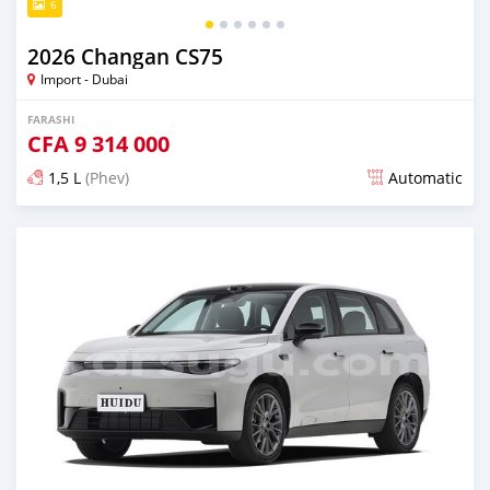
6
2026 Changan CS75
Import - Dubai
FARASHI
CFA
9 314 000
1,5 L
(Phev)
Automatic
An sanya wannan game da 1 watan da ya gabata