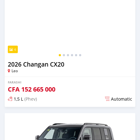
6
2026 Changan CX20
Leo
FARASHI
CFA
152 665 000
1,5 L
(Phev)
Automatic
An sanya wannan 23 kwanaki da ya gabata