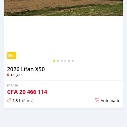
6
2026 Lifan X50
Tougan
FARASHI
CFA
20 466 114
1,5 L
(Phev)
Automatic
An sanya wannan 5 watanni da ya gabata