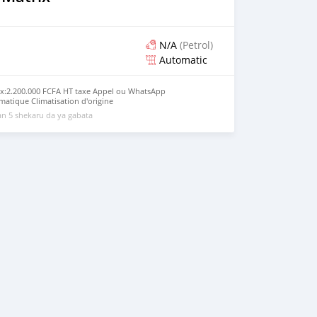
N/A
(Petrol)
Automatic
ix:2.200.000 FCFA HT taxe Appel ou WhatsApp
atique Climatisation d'origine
n 5 shekaru da ya gabata