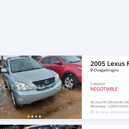
2005 Lexus 
Ouagadougou
FARASHI
NEGOTIABLE
🚨Lexus RX 330 Année 2004
WhatsApp :+22665169220 A
An sanya wannan kusa