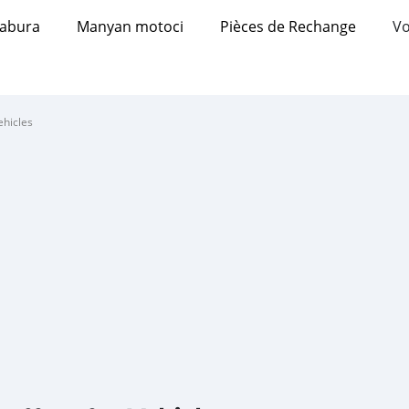
abura
Manyan motoci
Pièces de Rechange
Vo
ehicles