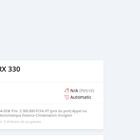
RX 330
N/A
(Petrol)
Automatic
-05🚨 Prix :5.300.000 FCFA HT (prix du port) Appel ou
utomatique Essence Climatisation d'origine
n 5 shekaru da ya gabata