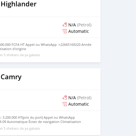
 Highlander
N/A
(Petrol)
Automatic
.600.000 FCFA HT Appel ou WhatsApp :+22665169220 Année
isation d'origine
n 5 shekaru da ya gabata
 Camry
N/A
(Petrol)
Automatic
: 3.200.000 HT(prix du port) Appel ou WhatsApp
-09 Automatique Écran de navigation Climatisation
n 5 shekaru da ya gabata