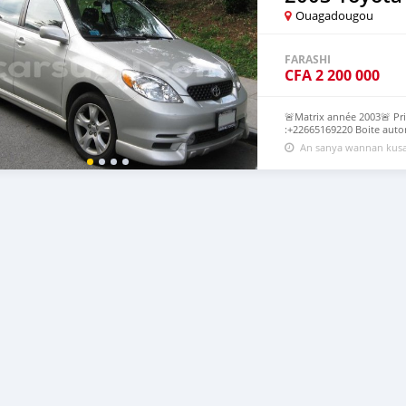
Ouagadougou
FARASHI
CFA
2 200 000
🚨Matrix année 2003🚨 Pr
:+22665169220 Boite autom
An sanya wannan kusa