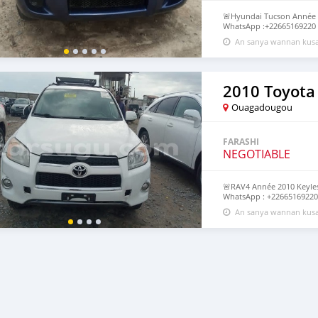
🚨Hyundai Tucson Année 2
WhatsApp :+22665169220 A
d'origine
An sanya wannan kusa
2010 Toyota
Ouagadougou
FARASHI
NEGOTIABLE
🚨RAV4 Année 2010 Keyless
WhatsApp : +22665169220 A
bouton) Full options Clima
An sanya wannan kusa