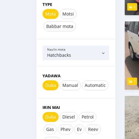
TYPE
6
Mota
Motsi
Babbar mota
Nau'in mota
Hatchbacks
YADAWA
7
Duka
Manual
Automatic
IRIN MAI
Duka
Diesel
Petrol
Gas
Phev
Ev
Reev