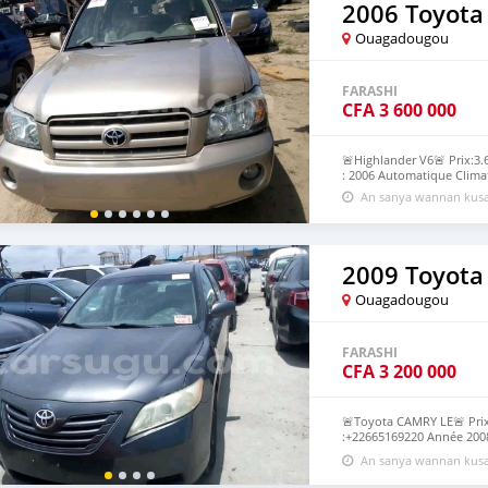
2006 Toyota
Ouagadougou
FARASHI
CFA
3 600 000
🚨Highlander V6🚨 Prix:3
: 2006 Automatique Climat
An sanya wannan kusa
2009 Toyota
Ouagadougou
FARASHI
CFA
3 200 000
🚨Toyota CAMRY LE🚨 Prix
:+22665169220 Année 2008
d'origine
An sanya wannan kusa