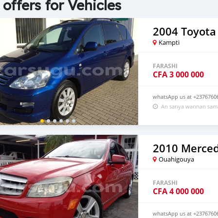
 offers for Vehicles
2004 Toyota
Kampti
FARASHI
CFA
3 000 000
whatsApp us at +2376760
An sanya wannan sama
Ouahigouya
FARASHI
CFA
4 000 000
whatsApp us at +2376760