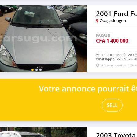
2001 Ford F
Ouagadougou
FARASHI
CFA
1 400 000
🚨Ford focus Année 2001🚨
WhatsApp : +22665169220 
An sanya wannan kusa
Votre annonce pourrait êt
SELL
2003 Toyota