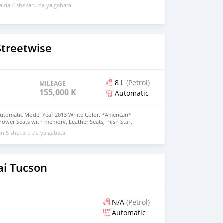
 da 4 shekaru da ya gabata
Streetwise
8 L
(Petrol)
MILEAGE
155,000 KM
Automatic
utomatic Model Year 2013 White Color. *American*
 Power Seats with memory, Leather Seats, Push Start
ar Camera, Alloy Wheels * Contact if interested to import
n 5 shekaru da ya gabata
ctez si vous souhaitez importer cette voiture de Dubaï.
i Tucson
N/A
(Petrol)
Automatic