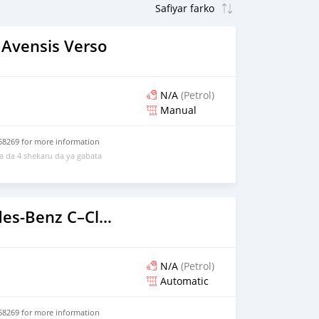
 Avensis Verso
N/A
(Petrol)
Manual
68269 for more information
 da 4 shekaru da ya gabata
2010 Mercedes-Benz C–Class
N/A
(Petrol)
Automatic
68269 for more information