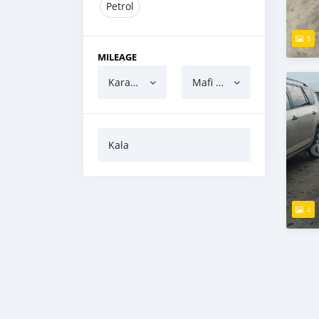
Petrol
5
MILEAGE
Karanci
Mafi yawa
Kala
4