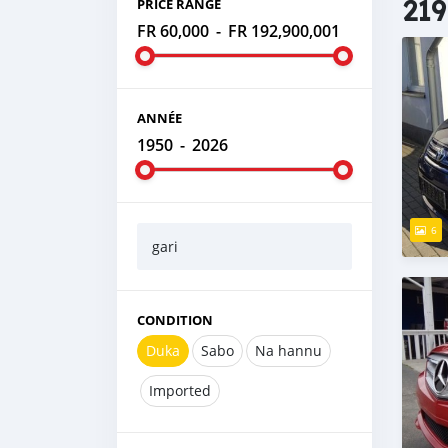
219
PRICE RANGE
FR 60,000
-
FR 192,900,001
ANNÉE
1950
-
2026
6
gari
CONDITION
Duka
Sabo
Na hannu
Imported