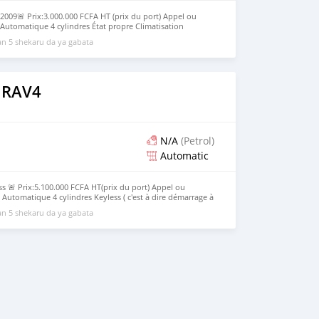
009🚨 Prix:3.000.000 FCFA HT (prix du port) Appel ou
utomatique 4 cylindres État propre Climatisation
n 5 shekaru da ya gabata
 RAV4
N/A
(Petrol)
Automatic
 🚨 Prix:5.100.000 FCFA HT(prix du port) Appel ou
utomatique 4 cylindres Keyless ( c'est à dire démarrage à
tisation d'origine
n 5 shekaru da ya gabata