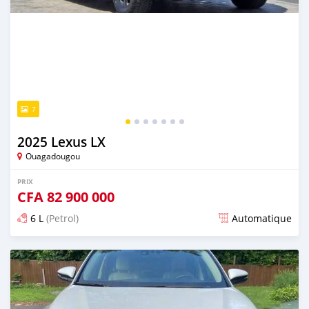
7
2025 Lexus LX
Ouagadougou
PRIX
CFA
82 900 000
6 L
(Petrol)
Automatique
Publié il y a environ 4 heures