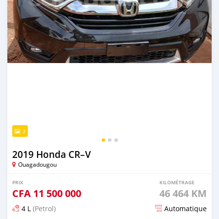
3
2019 Honda CR–V
Ouagadougou
PRIX
KILOMÉTRAGE
CFA
11 500 000
46 464 KM
4 L
(Petrol)
Automatique