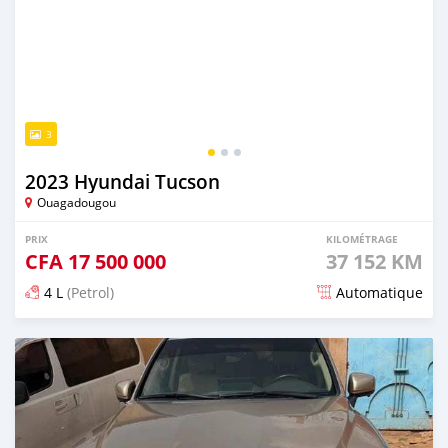
3
2023 Hyundai Tucson
Ouagadougou
PRIX
KILOMÉTRAGE
CFA
17 500 000
37 152 KM
4 L
(Petrol)
Automatique
Publié il y a 2 jours