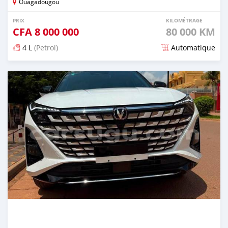
Ouagadougou
PRIX
KILOMÉTRAGE
CFA
8 000 000
80 000 KM
4 L
(Petrol)
Automatique
Publié il y a 2 jours