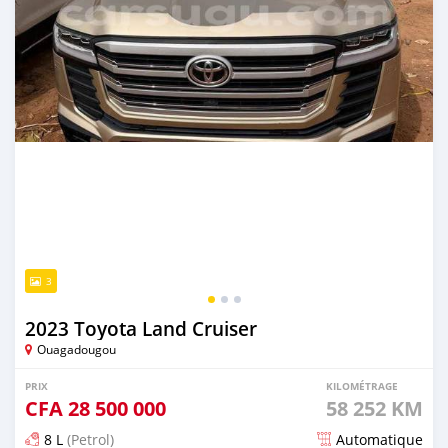
3
2023 Toyota Land Cruiser
Ouagadougou
PRIX
KILOMÉTRAGE
CFA
28 500 000
58 252 KM
8 L
(Petrol)
Automatique