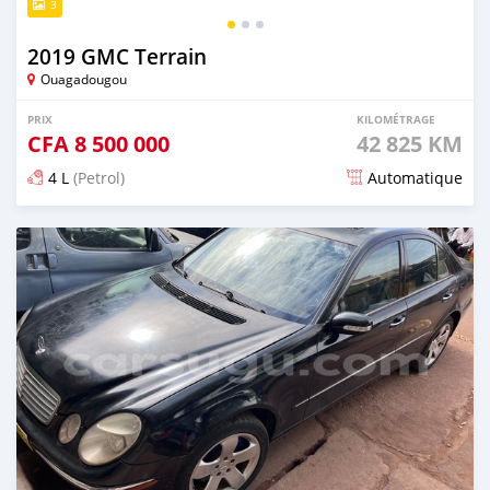
3
2019 GMC Terrain
Ouagadougou
PRIX
KILOMÉTRAGE
CFA
8 500 000
42 825 KM
4 L
(Petrol)
Automatique
Publié il y a environ 4 heures