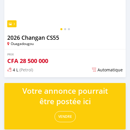
3
2026 Changan CS55
Ouagadougou
PRIX
CFA
28 500 000
4 L
(Petrol)
Automatique
Publié il y a 2 jours
Votre annonce pourrait
être postée ici
VENDRE