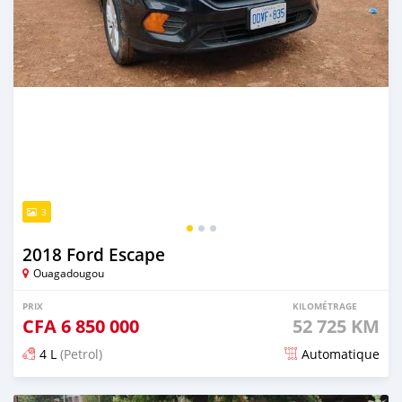
3
2018 Ford Escape
Ouagadougou
PRIX
KILOMÉTRAGE
CFA
6 850 000
52 725 KM
4 L
(Petrol)
Automatique
Publié il y a 2 jours