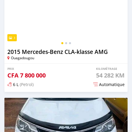
3
2015 Mercedes-Benz CLA-klasse AMG
Ouagadougou
PRIX
KILOMÉTRAGE
CFA
7 800 000
54 282 KM
6 L
(Petrol)
Automatique
Publié il y a 2 jours