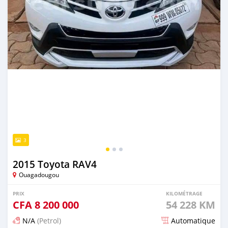
3
2015 Toyota RAV4
Ouagadougou
PRIX
KILOMÉTRAGE
CFA
8 200 000
54 228 KM
N/A
(Petrol)
Automatique