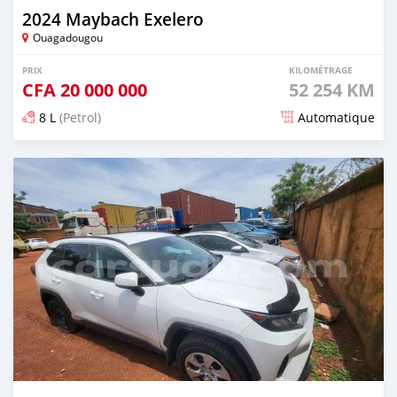
2024 Maybach Exelero
Ouagadougou
PRIX
KILOMÉTRAGE
CFA
20 000 000
52 254 KM
8 L
(Petrol)
Automatique
Publié il y a 2 jours