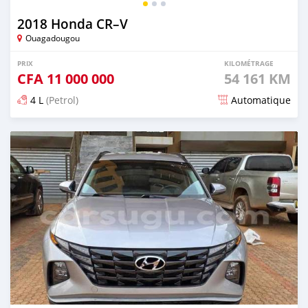
2018 Honda CR–V
Ouagadougou
PRIX
KILOMÉTRAGE
CFA
11 000 000
54 161 KM
4 L
(Petrol)
Automatique
Publié il y a 2 jours